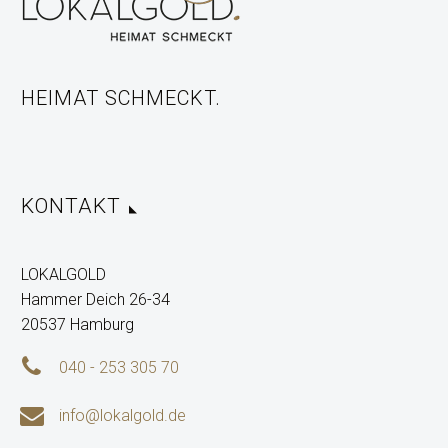
HEIMAT SCHMECKT.
KONTAKT
LOKALGOLD
Hammer Deich 26-34
20537 Hamburg


040 - 253 305 70


info@lokalgold.de