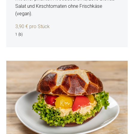
Salat und Kirschtomaten ohne Frischkäse
(vegan).
3,9
0 € pro Stück
1 (b)