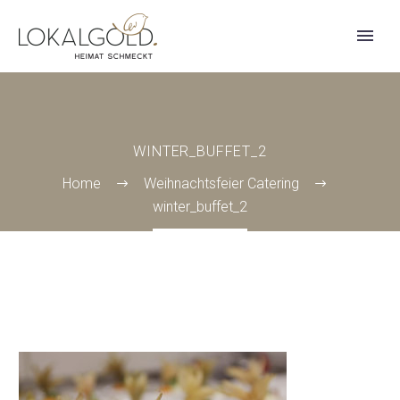
WINTER_BUFFET_2
Home
Weihnachtsfeier Catering
winter_buffet_2