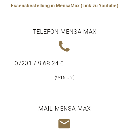
Essensbestellung in MensaMax (Link zu Youtube)
TELEFON MENSA MAX


07231 / 9 68 24 0
(9-16 Uhr)
MAIL MENSA MAX

