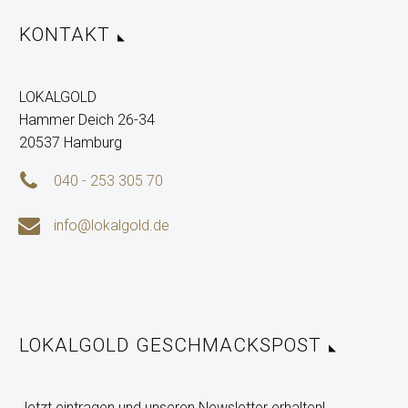
KONTAKT
LOKALGOLD
Hammer Deich 26-34
20537 Hamburg


040 - 253 305 70


info@lokalgold.de
LOKALGOLD GESCHMACKSPOST
Jetzt eintragen und unseren Newsletter erhalten!