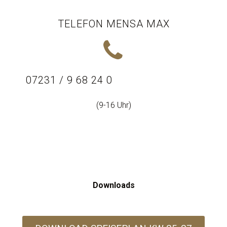
TELEFON MENSA MAX


07231 / 9 68 24 0
(9-16 Uhr)
Downloads