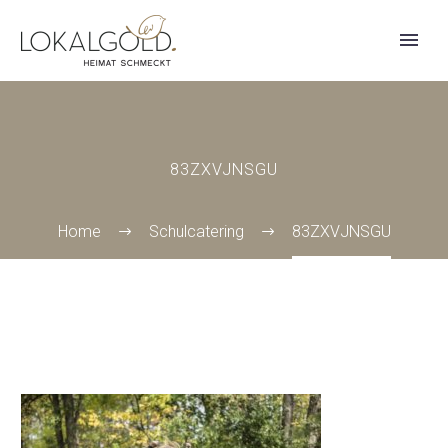
83ZXVJNSGU
Home
Schulcatering
83ZXVJNSGU