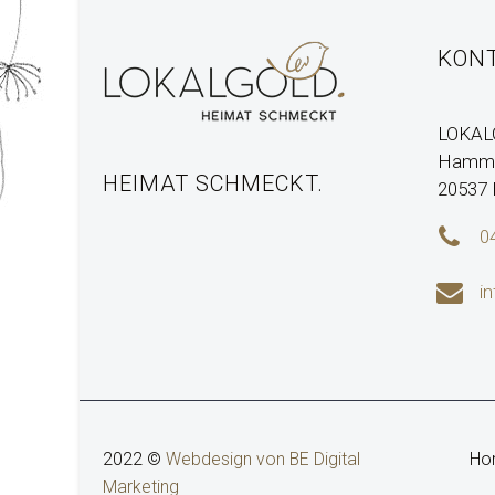
KON
LOKAL
Hamme
HEIMAT SCHMECKT.
20537


0


i
2022 ©
Webdesign von BE Digital
Ho
Marketing