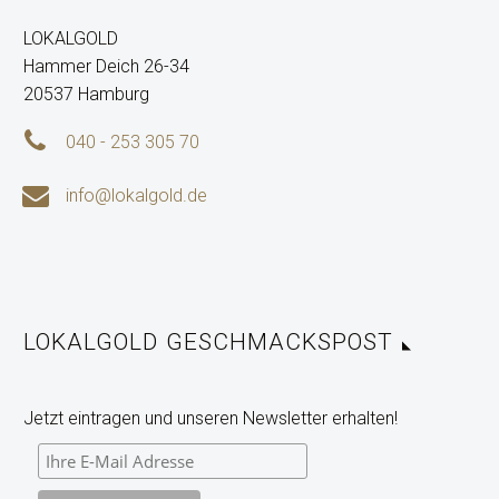
LOKALGOLD
Hammer Deich 26-34
20537 Hamburg


040 - 253 305 70


info@lokalgold.de
LOKALGOLD GESCHMACKSPOST
Jetzt eintragen und unseren Newsletter erhalten!