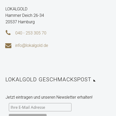
LOKALGOLD
Hammer Deich 26-34
20537 Hamburg


040 - 253 305 70


info@lokalgold.de
LOKALGOLD GESCHMACKSPOST
Jetzt eintragen und unseren Newsletter erhalten!