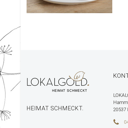
KON
LOKAL
Hamme
HEIMAT SCHMECKT.
20537


0