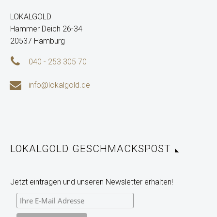
LOKALGOLD
Hammer Deich 26-34
20537 Hamburg


040 - 253 305 70


info@lokalgold.de
LOKALGOLD GESCHMACKSPOST
Jetzt eintragen und unseren Newsletter erhalten!