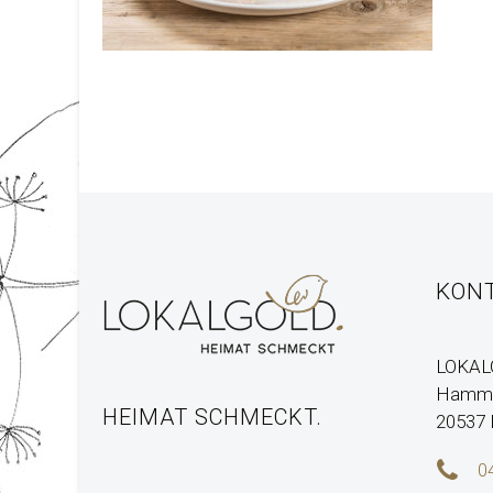
KON
LOKAL
Hamme
HEIMAT SCHMECKT.
20537


0