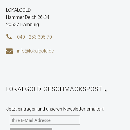
LOKALGOLD
Hammer Deich 26-34
20537 Hamburg


040 - 253 305 70


info@lokalgold.de
LOKALGOLD GESCHMACKSPOST
Jetzt eintragen und unseren Newsletter erhalten!