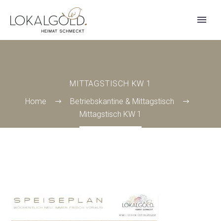
MITTAGSTISCH KW 1
Home
Betriebskantine & Mittagstisch
Mittagstisch KW 1