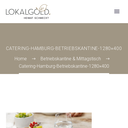
CATERING-HAMBURG-BETRIEBSKANTINE-1280×400
Home
Betriebskantine & Mittagstisch
Catering-Hamburg-Betriebskantine-1280×400