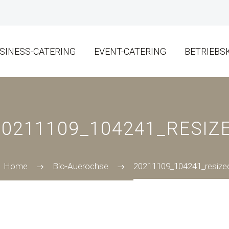
SINESS-CATERING
EVENT-CATERING
BETRIEBS
20211109_104241_RESIZ
Home
Bio-Auerochse
20211109_104241_resize