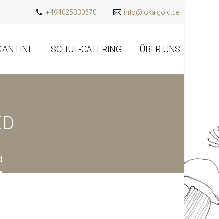
+494025330570
info@lokalgold.de
KANTINE
SCHUL-CATERING
ÜBER UNS
ED
d