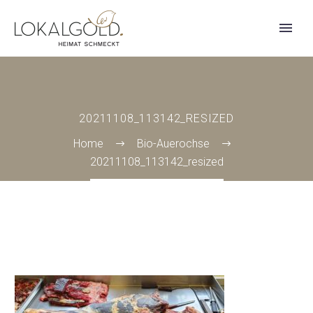
20211108_113142_RESIZED
Home
Bio-Auerochse
20211108_113142_resized